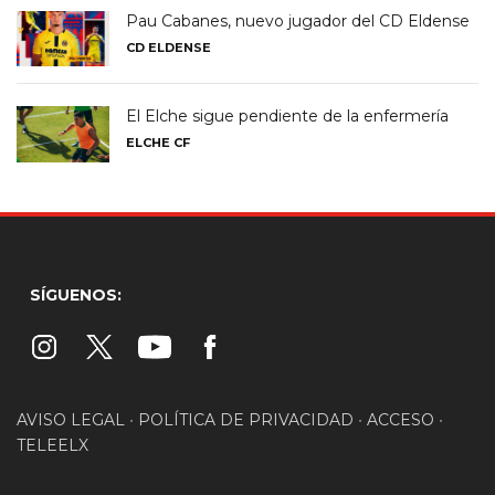
Pau Cabanes, nuevo jugador del CD Eldense
CD ELDENSE
El Elche sigue pendiente de la enfermería
ELCHE CF
SÍGUENOS:
AVISO LEGAL
•
POLÍTICA DE PRIVACIDAD
•
ACCESO
•
TELEELX