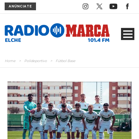
ANÚNCIATE
Home
>
Polideportivo
>
Fútbol Base