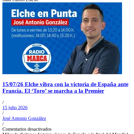
15/07/26 Elche vibra con la victoria de España ante
Francia. El ‘Toro’ se marcha a la Premier
/
15 julio 2026
/
José Antonio González
/
Comentarios desactivados