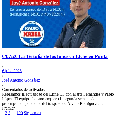
6/07/26 La Tertulia de los lunes en Elche en Punta
/
6 julio 2026
/
José Antonio González
/
Comentarios desactivados
Repasamos la actualidad del Elche CF con Marta Fernández y Pablo
López. El equipo ilicitano empieza la segunda semana de
pretemporada pendiente del traspaso de Álvaro Rodríguez a la
Premier
1
2
3
…
100
Siguiente ›