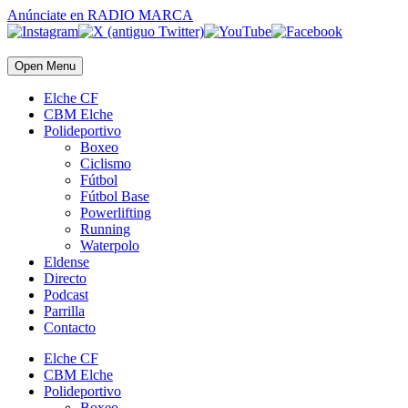
Anúnciate
en RADIO MARCA
Open Menu
Elche CF
CBM Elche
Polideportivo
Boxeo
Ciclismo
Fútbol
Fútbol Base
Powerlifting
Running
Waterpolo
Eldense
Directo
Podcast
Parrilla
Contacto
Elche CF
CBM Elche
Polideportivo
Boxeo