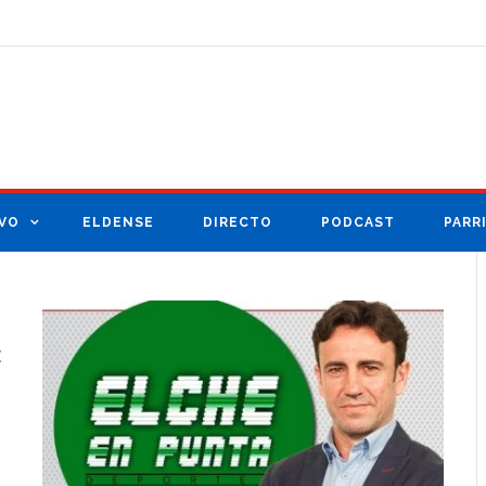
VO
ELDENSE
DIRECTO
PODCAST
PARR
E