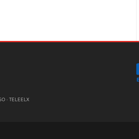
SO
•
TELEELX