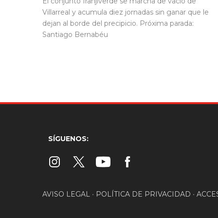
El conjunto franjiverde se marcha de vacío de
Villarreal y acumula diez jornadas sin ganar que le
dejan al borde del precipicio. Próxima parada:
Santiago Bernabéu
SÍGUENOS:
AVISO LEGAL
•
POLÍTICA DE PRIVACIDAD
•
ACCE