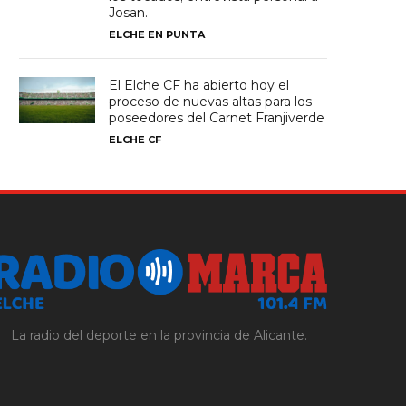
Josan.
ELCHE EN PUNTA
El Elche CF ha abierto hoy el
proceso de nuevas altas para los
poseedores del Carnet Franjiverde
ELCHE CF
La radio del deporte en la provincia de Alicante.