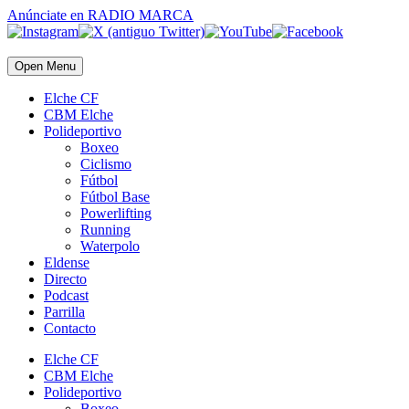
Anúnciate
en RADIO MARCA
Open Menu
Elche CF
CBM Elche
Polideportivo
Boxeo
Ciclismo
Fútbol
Fútbol Base
Powerlifting
Running
Waterpolo
Eldense
Directo
Podcast
Parrilla
Contacto
Elche CF
CBM Elche
Polideportivo
Boxeo