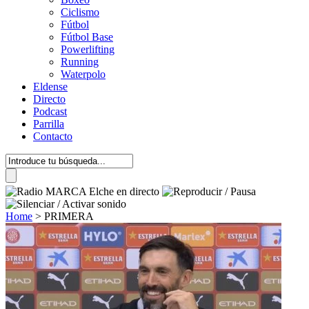
Ciclismo
Fútbol
Fútbol Base
Powerlifting
Running
Waterpolo
Eldense
Directo
Podcast
Parrilla
Contacto
Home
>
PRIMERA