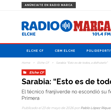
ANÚNCIATE
EN RADIO MARCA
ELCHE CF
CBM ELCHE
POLIDEPORTI
Home
>
Elche CF
>
Sarabia: “Esto es de todos, a disfrutarlo”
Elche CF
Sarabia: “Esto es de todo
El técnico franjiverde no escondió su f
Primera
Publicado el 23 de mayo de 2026 por
Pablo López Riqu