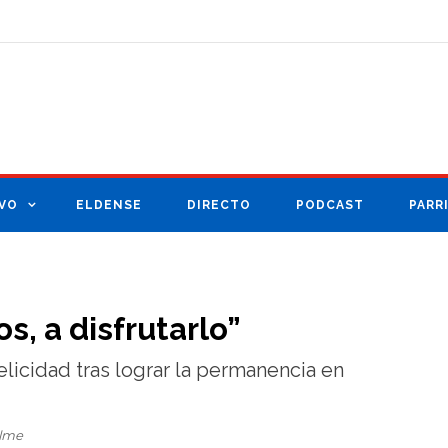
VO
ELDENSE
DIRECTO
PODCAST
PARR
s, a disfrutarlo”
elicidad tras lograr la permanencia en
elme