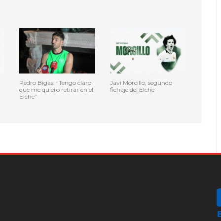
Pedro Bigas: “Tengo claro
Javi Morcillo, segundo
que me quiero retirar en el
fichaje del Elche
Elche”