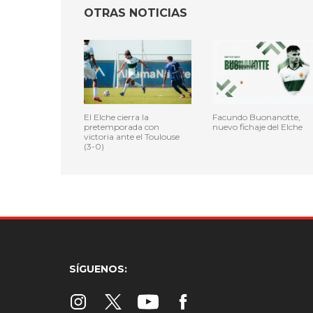
OTRAS NOTICIAS
El Elche cierra la
Facundo Buonanotte,
pretemporada con
nuevo fichaje del Elche
victoria ante el Toulouse
(3-0)
SÍGUENOS: