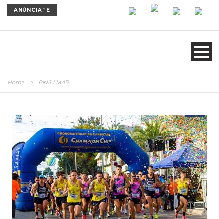
ANÚNCIATE
Home
>
PINS I MAR