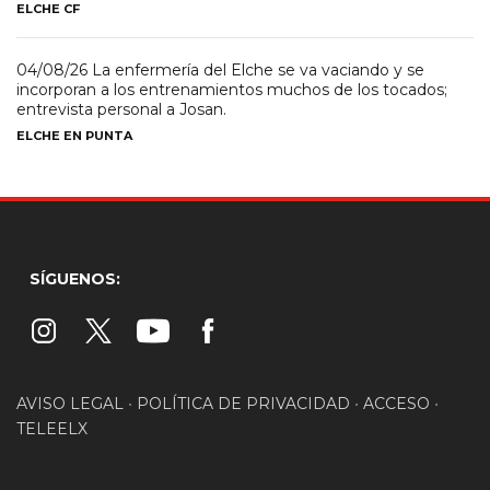
ELCHE CF
04/08/26 La enfermería del Elche se va vaciando y se
incorporan a los entrenamientos muchos de los tocados;
entrevista personal a Josan.
ELCHE EN PUNTA
SÍGUENOS:
AVISO LEGAL
•
POLÍTICA DE PRIVACIDAD
•
ACCESO
•
TELEELX