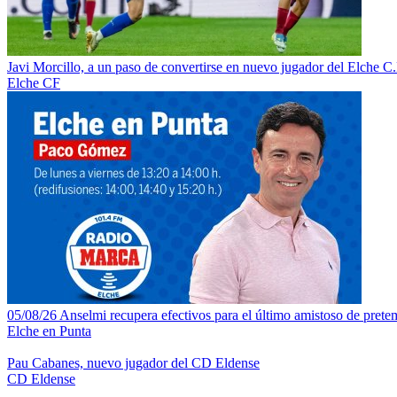
Javi Morcillo, a un paso de convertirse en nuevo jugador del Elche C.
Elche CF
05/08/26 Anselmi recupera efectivos para el último amistoso de pretem
Elche en Punta
Pau Cabanes, nuevo jugador del CD Eldense
CD Eldense