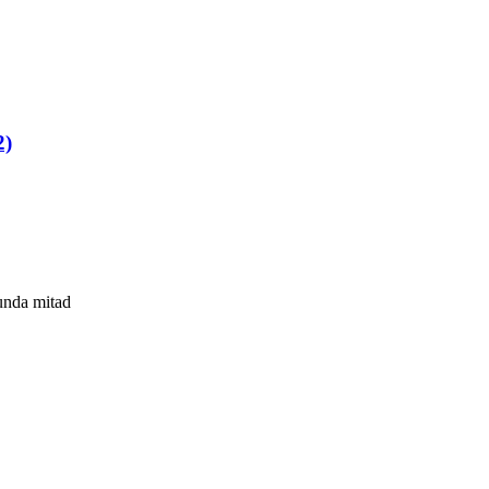
2)
gunda mitad