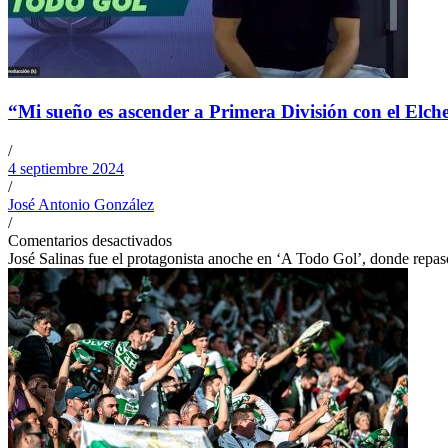
“Mi sueño es ascender a Primera División con el Elche
/
4 septiembre 2024
/
José Antonio González
/
Comentarios desactivados
José Salinas fue el protagonista anoche en ‘A Todo Gol’, donde repas