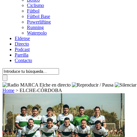
Ciclismo
Fútbol
Fútbol Base
Powerlifting
Running
Waterpolo
Eldense
Directo
Podcast
Parrilla
Contacto
Home
>
ELCHE-CÓRDOBA