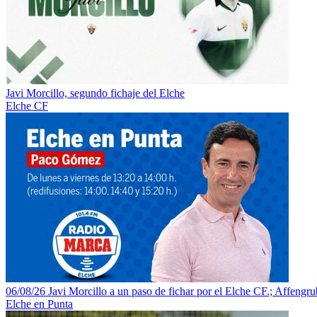
Javi Morcillo, segundo fichaje del Elche
Elche CF
06/08/26 Javi Morcillo a un paso de fichar por el Elche CF.; Affengrube
Elche en Punta