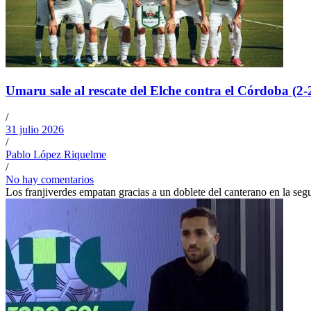
Umaru sale al rescate del Elche contra el Córdoba (2-
/
31 julio 2026
/
Pablo López Riquelme
/
No hay comentarios
Los franjiverdes empatan gracias a un doblete del canterano en la se