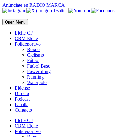
Anúnciate
en RADIO MARCA
Open Menu
Elche CF
CBM Elche
Polideportivo
Boxeo
Ciclismo
Fútbol
Fútbol Base
Powerlifting
Running
Waterpolo
Eldense
Directo
Podcast
Parrilla
Contacto
Elche CF
CBM Elche
Polideportivo
Boxeo