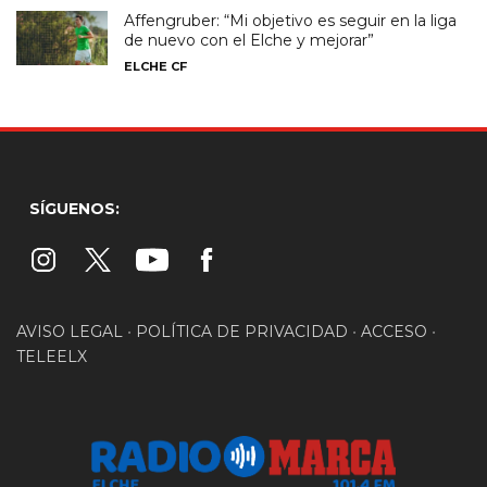
Affengruber: “Mi objetivo es seguir en la liga
de nuevo con el Elche y mejorar”
ELCHE CF
SÍGUENOS:
AVISO LEGAL
•
POLÍTICA DE PRIVACIDAD
•
ACCESO
•
TELEELX