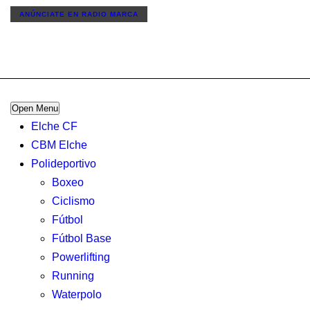
ANÚNCIATE
EN RADIO MARCA
Open Menu
Elche CF
CBM Elche
Polideportivo
Boxeo
Ciclismo
Fútbol
Fútbol Base
Powerlifting
Running
Waterpolo