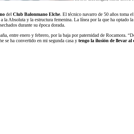
ino
del
Club Balonmano Elche
. El técnico navarro de 50 años toma e
r a la Absoluta y la estructura femenina. La línea por la que ha optado l
sechados durante su época dorada.
ña, entre enero y febrero, por la baja por paternidad de Rocamora.
“Do
che se ha convertido en mi segunda casa y
tengo la ilusión de llevar al