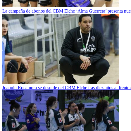
La campaña de abonos del CBM Elche ‘Alma Guerrera’ presenta nue
Joaquín Rocamora se despide del CBM Elche tras diez años al frente de