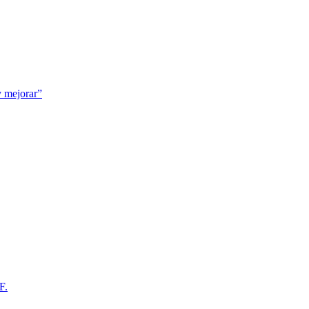
y mejorar”
F.