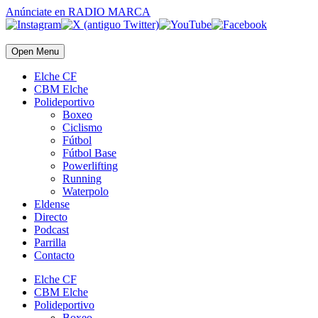
Anúnciate
en RADIO MARCA
Open Menu
Elche CF
CBM Elche
Polideportivo
Boxeo
Ciclismo
Fútbol
Fútbol Base
Powerlifting
Running
Waterpolo
Eldense
Directo
Podcast
Parrilla
Contacto
Elche CF
CBM Elche
Polideportivo
Boxeo