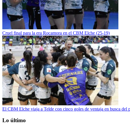
Cruel final para la era Rocamora en el CBM Elche (25-19)
El CBM Elche viaja a Telde con cinco goles de ventaja en busca del p
Lo último