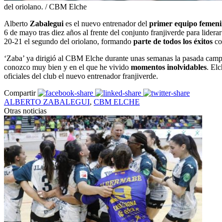
del oriolano. / CBM Elche
Alberto
Zabalegui
es el nuevo entrenador del
primer equipo femen
6 de mayo tras diez años al frente del conjunto franjiverde para lidera
20-21 el segundo del oriolano, formando
parte de todos los éxitos
co
‘Zaba’ ya dirigió al CBM Elche durante unas semanas la pasada campa
conozco muy bien y en el que he vivido
momentos inolvidables
. El
oficiales del club el nuevo entrenador franjiverde
.
Compartir
ALBERTO ZABALEGUI
,
CBM ELCHE
Otras noticias