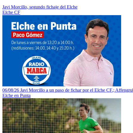
Javi Morcillo, segundo fichaje del Elche
Elche CF
06/08/26 Javi Morcillo a un paso de fichar por el Elche CF.; Affengrube
Elche en Punta