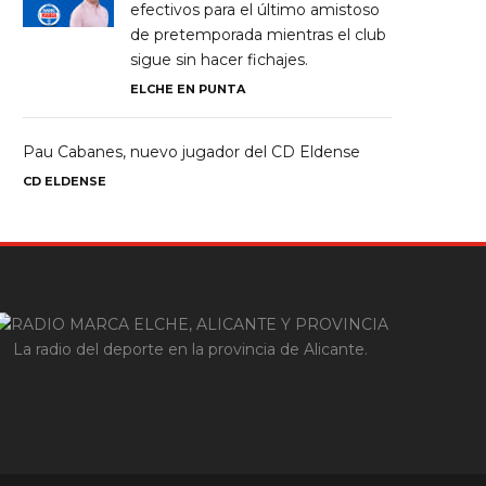
efectivos para el último amistoso
de pretemporada mientras el club
sigue sin hacer fichajes.
ELCHE EN PUNTA
Pau Cabanes, nuevo jugador del CD Eldense
CD ELDENSE
La radio del deporte en la provincia de Alicante.