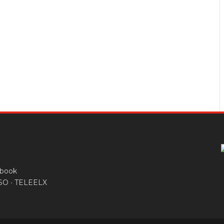
SO
•
TELEELX