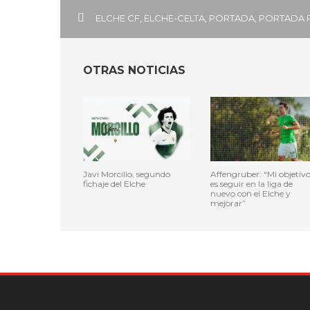
ELCHE CF
,
ELCHE-CELTA
,
PORTADA
,
PORTADA 
OTRAS NOTICIAS
Javi Morcillo, segundo
Affengruber: “Mi objetiv
fichaje del Elche
es seguir en la liga de
nuevo con el Elche y
mejorar”