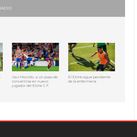
RADIO
o
Javi Morcillo, a un paso de
El Elche sigue pendiente
convertirse en nuevo
de la enfermería
jugador del Elche C.F.