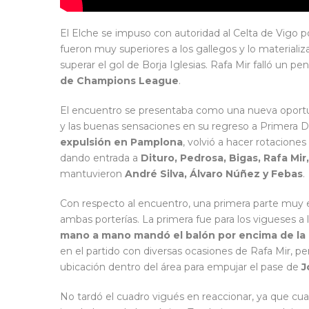
El Elche se impuso con autoridad al Celta de Vigo p
fueron muy superiores a los gallegos y lo material
superar el gol de Borja Iglesias. Rafa Mir falló un pen
de Champions League
.
El encuentro se presentaba como una nueva oportun
y las buenas sensaciones en su regreso a Primera Di
expulsión en Pamplona
, volvió a hacer rotacione
dando entrada a
Dituro, Pedrosa, Bigas, Rafa Mir
mantuvieron
André Silva, Álvaro Núñez y Febas
.
Con respecto al encuentro, una primera parte muy e
ambas porterías. La primera fue para los vigueses 
mano a mano mandó el balón por encima de la 
en el partido con diversas ocasiones de Rafa Mir, p
ubicación dentro del área para empujar el pase de
J
No tardó el cuadro vigués en reaccionar, ya que cua