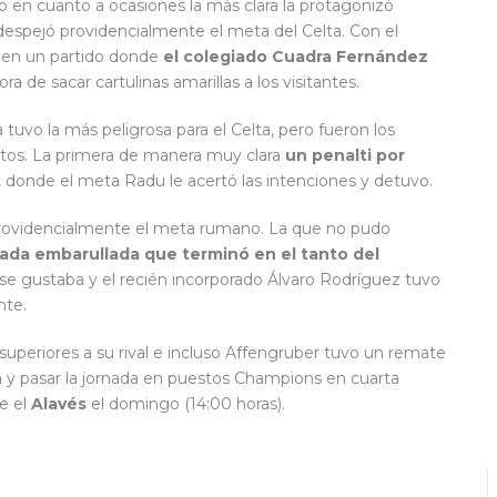
tmo en cuanto a ocasiones la más clara la protagonizó
spejó providencialmente el meta del Celta. Con el
, en un partido donde
el colegiado Cuadra Fernández
 de sacar cartulinas amarillas a los visitantes.
 tuvo la más peligrosa para el Celta, pero fueron los
nutos. La primera de manera muy clara
un penalti por
, donde el meta Radu le acertó las intenciones y detuvo.
providencialmente el meta rumano. La que no pudo
ada embarullada que terminó en el tanto del
e se gustaba y el recién incorporado Álvaro Rodríguez tuvo
nte.
superiores a su rival e incluso Affengruber tuvo un remate
ada y pasar la jornada en puestos Champions en cuarta
e el
Alavés
el domingo (14:00 horas).