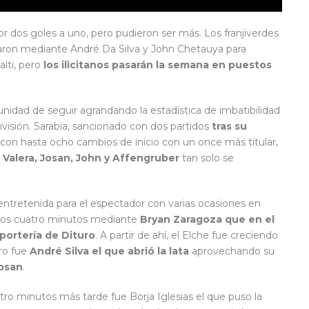
or dos goles a uno, pero pudieron ser más. Los franjiverdes
izaron mediante André Da Silva y John Chetauya para
alti, pero
los ilicitanos pasarán la semana en puestos
idad de seguir agrandando la estadística de imbatibilidad
visión. Sarabia, sancionado con dos partidos
tras su
s con hasta ocho cambios de inicio con un once más titular,
, Valera, Josan, John y Affengruber
tan solo se
ntretenida para el espectador con varias ocasiones en
a los cuatro minutos mediante
Bryan Zaragoza que en el
portería de Dituro
. A partir de ahí, el Elche fue creciendo
ero fue
André Silva el que abrió la lata
aprovechando su
osan
.
tro minutos más tarde fue Borja Iglesias el que puso la