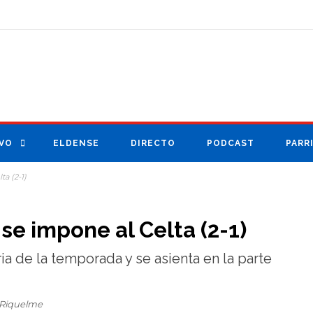
VO
ELDENSE
DIRECTO
PODCAST
PARR
a (2-1)
e impone al Celta (2-1)
ria de la temporada y se asienta en la parte
 Riquelme