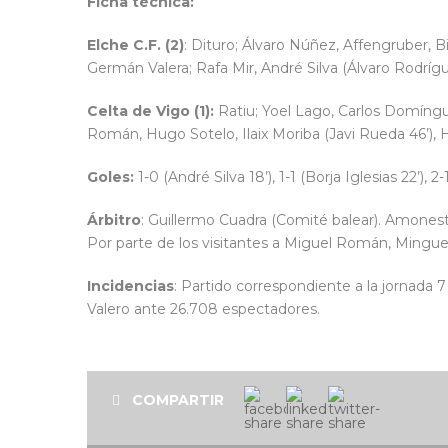
Ficha técnica:
Elche C.F. (2)
: Dituro; Álvaro Núñez, Affengruber, Bi
Germán Valera; Rafa Mir, André Silva (Álvaro Rodrígu
Celta de Vigo (1):
Ratiu; Yoel Lago, Carlos Domíngu
Román, Hugo Sotelo, Ilaix Moriba (Javi Rueda 46’), Hu
Goles:
1-0 (André Silva 18’), 1-1 (Borja Iglesias 22’), 
Árbitro
: Guillermo Cuadra (Comité balear). Amonestó
Por parte de los visitantes a Miguel Román, Mingue
Incidencias
: Partido correspondiente a la jornada 
Valero ante 26.708 espectadores.
COMPARTIR