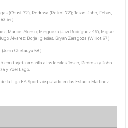
gas (Chust 72’), Pedrosa (Petrot 72’); Josan, John, Febas,
ez 64’).
ez, Marcos Alonso; Mingueza (Javi Rodríguez 46’), Miguel
go Álvarez; Borja Iglesias, Bryan Zaragoza (Williot 67’).
2-1 (John Chetauya 68’)
 con tarjeta amarilla a los locales Josan, Pedrosa y John.
za y Yoel Lago.
7 de la Liga EA Sports disputado en las Estadio Martínez