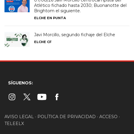
Atlético fichado hasta 2030; Buonanotte del
Brightom el siguiente.
ELCHE EN PUNTA
Javi Morcillo, segundo fichaje del Elche
ELCHE CF
SÍGUENOS:
AVISO LEGAL
•
POLÍTICA DE PRIVACIDAD
•
ACCESO
•
TELEELX