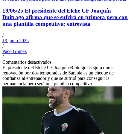
19/06/25 El presidente del Elche CF Joaquín
Buitrago afirma que se sufrirá en primera pero con
una plantilla competitiva; entrevista
/
19 junio 2025
/
Paco Gómez
/
Comentarios desactivados
El presidente del Elche CF Joaquín Buitrago asegura que la
renovación por dos temporadas de Sarabia es un cheque de
confianza al entrenador y que se sufrirá para conseguir la
permanencia pero será una plantilla competitiva.