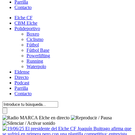
Parrilla
Contacto
Elche CF
CBM Elche
Polideportivo
Boxeo
Ciclismo
Fútbol
Fútbol Base
Powerlifting
Running
Waterpolo
Eldense
Directo
Podcast
Parrilla
Contacto