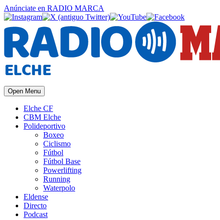
Anúnciate
en RADIO MARCA
Open Menu
Elche CF
CBM Elche
Polideportivo
Boxeo
Ciclismo
Fútbol
Fútbol Base
Powerlifting
Running
Waterpolo
Eldense
Directo
Podcast