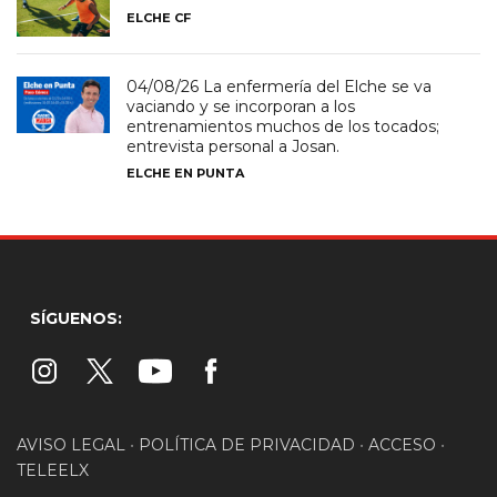
ELCHE CF
04/08/26 La enfermería del Elche se va
vaciando y se incorporan a los
entrenamientos muchos de los tocados;
entrevista personal a Josan.
ELCHE EN PUNTA
SÍGUENOS:
AVISO LEGAL
•
POLÍTICA DE PRIVACIDAD
•
ACCESO
•
TELEELX