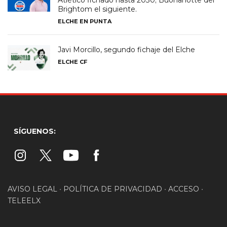
Brightom el siguiente.
ELCHE EN PUNTA
Javi Morcillo, segundo fichaje del Elche
ELCHE CF
SÍGUENOS:
AVISO LEGAL
•
POLÍTICA DE PRIVACIDAD
•
ACCESO
•
TELEELX