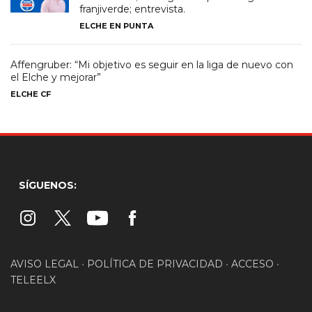
franjiverde; entrevista.
ELCHE EN PUNTA
Affengruber: “Mi objetivo es seguir en la liga de nuevo con
el Elche y mejorar”
ELCHE CF
SÍGUENOS:
AVISO LEGAL
•
POLÍTICA DE PRIVACIDAD
•
ACCESO
•
TELEELX