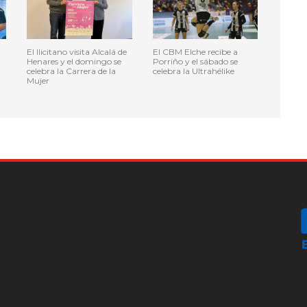
El Ilicitano visita Alcalá de
El CBM Elche recibe a
Henares y el domingo se
Porriño y el sábado se
celebra la Carrera de la
celebra la Ultrahélike
Mujer