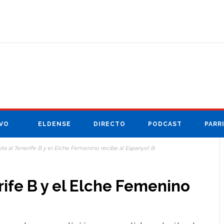
VO
ELDENSE
DIRECTO
PODCAST
PARR
visita al Tenerife B y el Elche Femenino recibe al Espanyol B
nerife B y el Elche Femenino