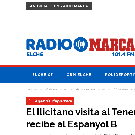
ANÚNCIATE
EN RADIO MARCA
ELCHE CF
CBM ELCHE
POLIDEPORTI
Home
>
Polideportivo
>
Agenda deportiva
>
El Ilicitano 
Agenda deportiva
El Ilicitano visita al Te
recibe al Espanyol B