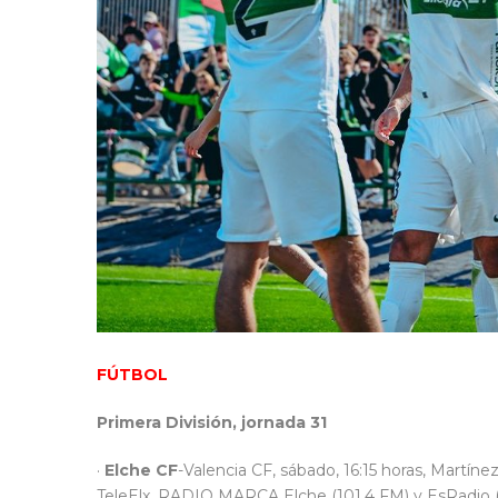
FÚTBOL
Primera División, jornada 31
·
Elche CF
-Valencia CF, sábado, 16:15 horas, Martí
TeleElx, RADIO MARCA Elche (101.4 FM) y EsRadio (