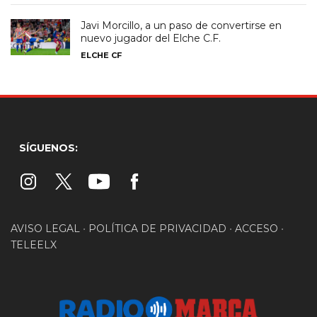
Javi Morcillo, a un paso de convertirse en
nuevo jugador del Elche C.F.
ELCHE CF
SÍGUENOS:
AVISO LEGAL
•
POLÍTICA DE PRIVACIDAD
•
ACCESO
•
TELEELX