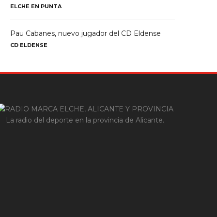
ELCHE EN PUNTA
Pau Cabanes, nuevo jugador del CD Eldense
CD ELDENSE
La radio del deporte en la provincia de Alicante.