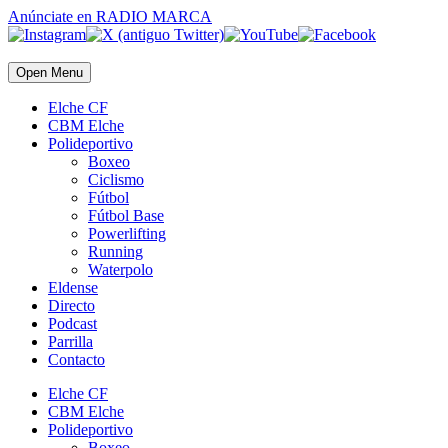
Anúnciate
en RADIO MARCA
Open Menu
Elche CF
CBM Elche
Polideportivo
Boxeo
Ciclismo
Fútbol
Fútbol Base
Powerlifting
Running
Waterpolo
Eldense
Directo
Podcast
Parrilla
Contacto
Elche CF
CBM Elche
Polideportivo
Boxeo