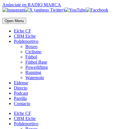
Anúnciate
en RADIO MARCA
Open Menu
Elche CF
CBM Elche
Polideportivo
Boxeo
Ciclismo
Fútbol
Fútbol Base
Powerlifting
Running
Waterpolo
Eldense
Directo
Podcast
Parrilla
Contacto
Elche CF
CBM Elche
Polideportivo
Boxeo