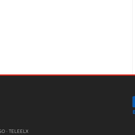
SO
•
TELEELX