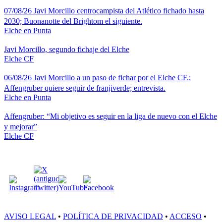
07/08/26 Javi Morcillo centrocampista del Atlético fichado hasta
2030; Buonanotte del Brightom el siguiente.
Elche en Punta
Javi Morcillo, segundo fichaje del Elche
Elche CF
06/08/26 Javi Morcillo a un paso de fichar por el Elche CF.;
Affengruber quiere seguir de franjiverde; entrevista.
Elche en Punta
Affengruber: “Mi objetivo es seguir en la liga de nuevo con el Elche
y mejorar”
Elche CF
SÍGUENOS:
AVISO LEGAL
•
POLÍTICA DE PRIVACIDAD
•
ACCESO
•