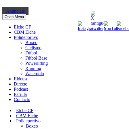
Anúnciate
Open Menu
Elche CF
CBM Elche
Polideportivo
Boxeo
Ciclismo
Fútbol
Fútbol Base
Powerlifting
Running
Waterpolo
Eldense
Directo
Podcast
Parrilla
Contacto
Elche CF
CBM Elche
Polideportivo
Boxeo