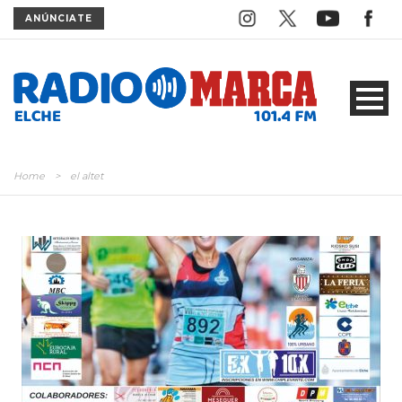
ANÚNCIATE
Home
>
el altet