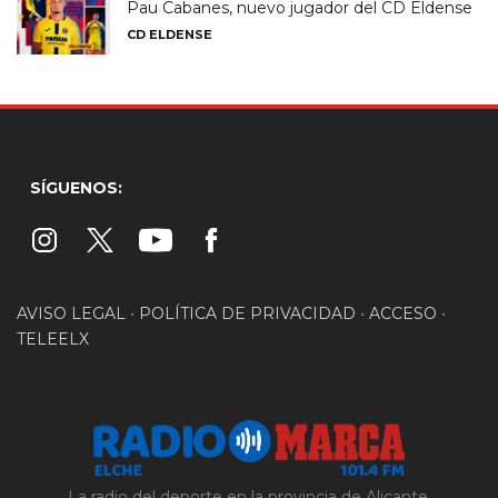
Pau Cabanes, nuevo jugador del CD Eldense
CD ELDENSE
SÍGUENOS:
AVISO LEGAL
•
POLÍTICA DE PRIVACIDAD
•
ACCESO
•
TELEELX
La radio del deporte en la provincia de Alicante.