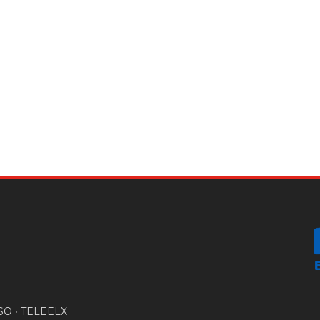
SO
•
TELEELX