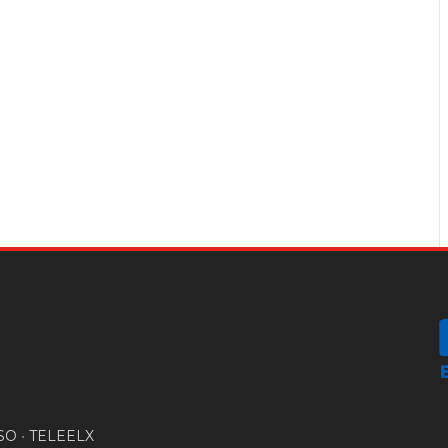
SO
•
TELEELX