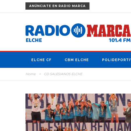
ANÚNCIATE
EN RADIO MARCA
ELCHE CF
CBM ELCHE
POLIDEPORTI
Home
>
CD SALESIANOS ELCHE