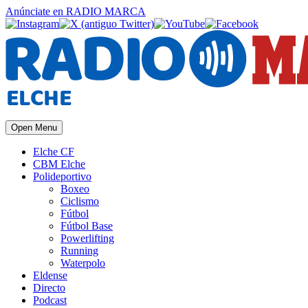
Anúnciate
en RADIO MARCA
Open Menu
Elche CF
CBM Elche
Polideportivo
Boxeo
Ciclismo
Fútbol
Fútbol Base
Powerlifting
Running
Waterpolo
Eldense
Directo
Podcast