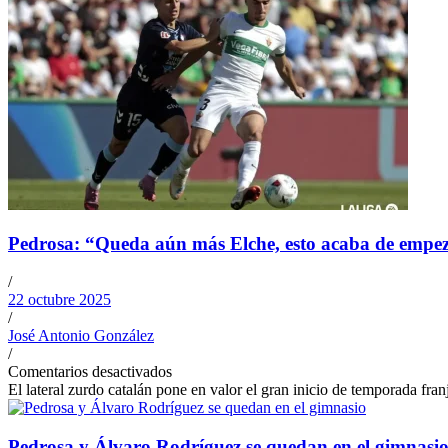
Pedrosa: “Queda aún más Elche, esto acaba de empe
/
22 octubre 2025
/
José Antonio González
/
Comentarios desactivados
El lateral zurdo catalán pone en valor el gran inicio de temporada fr
Pedrosa y Álvaro Rodríguez se quedan en el gimnasi