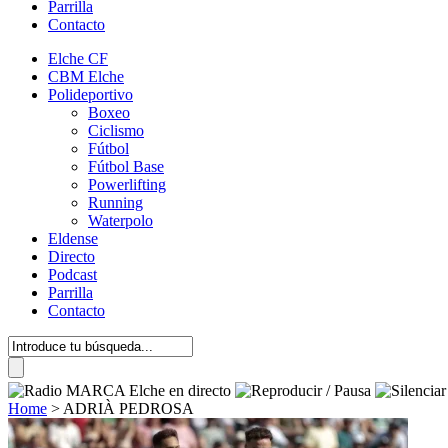
Parrilla
Contacto
Elche CF
CBM Elche
Polideportivo
Boxeo
Ciclismo
Fútbol
Fútbol Base
Powerlifting
Running
Waterpolo
Eldense
Directo
Podcast
Parrilla
Contacto
Home
>
ADRIÀ PEDROSA