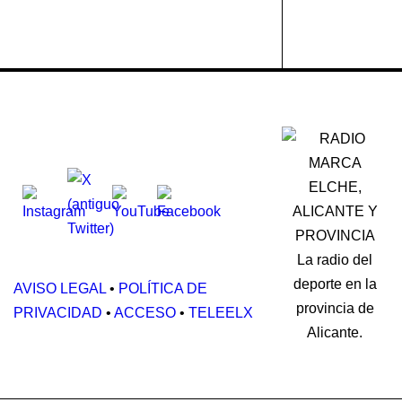
CF
SÍGUENOS:
La radio del
deporte en la
AVISO LEGAL
•
POLÍTICA DE
provincia de
PRIVACIDAD
•
ACCESO
•
TELEELX
Alicante.