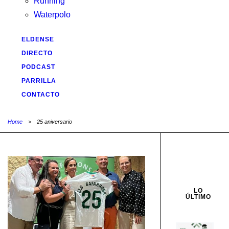
Running
Waterpolo
ELDENSE
DIRECTO
PODCAST
PARRILLA
CONTACTO
Home
>
25 aniversario
LO
ÚLTIMO
F