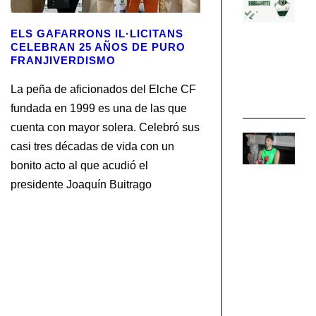
Bu
n
ELS GAFARRONS IL·LICITANS
fi
CELEBRAN 25 AÑOS DE PURO
de
FRANJIVERDISMO
El
EL
La peña de aficionados del Elche CF
CF
fundada en 1999 es una de las que
cuenta con mayor solera. Celebró sus
P
casi tres décadas de vida con un
Bi
“T
bonito acto al que acudió el
cl
presidente Joaquín Buitrago
q
m
qu
re
e
el
El
EL
CF