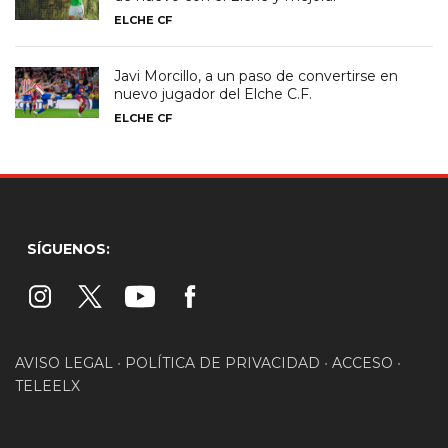
ELCHE CF
Javi Morcillo, a un paso de convertirse en
nuevo jugador del Elche C.F.
ELCHE CF
SÍGUENOS:
AVISO LEGAL
•
POLÍTICA DE PRIVACIDAD
•
ACCESO
•
TELEELX