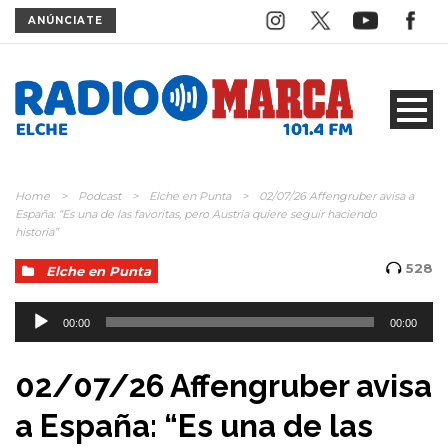
ANÚNCIATE
Home
>
Podcast
>
Elche en Punta
>
02/07/26 Affengruber avisa a
España: “Es una de las favoritas, pero Austria quiere seguir haciendo
historia”
528
Elche en Punta
Reproductor
de
00:00
00:00
audio
02/07/26 Affengruber avisa
a España: “Es una de las