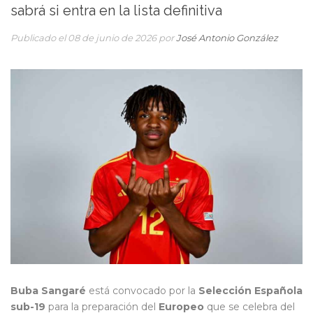
sabrá si entra en la lista definitiva
Publicado el 08 de junio de 2026 por
José Antonio González
Buba Sangaré
está convocado por la
Selección Española
sub-19
para la preparación del
Europeo
que se celebra del