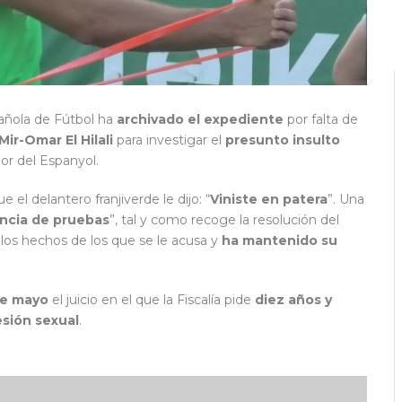
añola de Fútbol ha
archivado el expediente
por falta de
Mir-Omar El Hilali
para investigar el
presunto insulto
dor del Espanyol.
 el delantero franjiverde le dijo: “
Viniste en patera
”. Una
ncia de pruebas
”, tal y como recoge la resolución del
os hechos de los que se le acusa y
ha mantenido su
de mayo
el juicio en el que la Fiscalía pide
diez años y
esión sexual
.