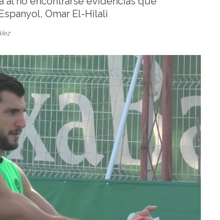
a al no encontrarse evidencias que
 Espanyol, Omar El-Hilali
ález