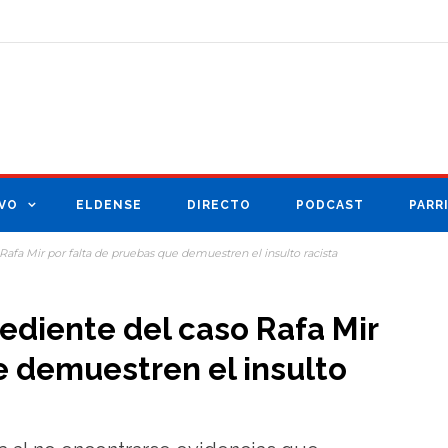
VO
ELDENSE
DIRECTO
PODCAST
PARR
 Rafa Mir por falta de pruebas que demuestren el insulto racista
pediente del caso Rafa Mir
e demuestren el insulto