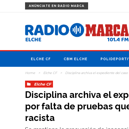
ANÚNCIATE
EN RADIO MARCA
ELCHE CF
CBM ELCHE
POLIDEPORTI
Home
>
Elche CF
>
Disciplina archiva el expediente del caso
Elche CF
Disciplina archiva el ex
por falta de pruebas qu
racista