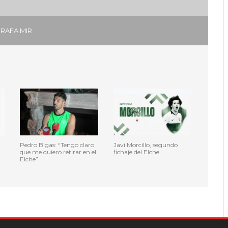
RAFA MIR
Pedro Bigas: “Tengo claro
Javi Morcillo, segundo
que me quiero retirar en el
fichaje del Elche
Elche”