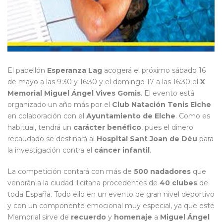
El pabellón
Esperanza Lag
acogerá el próximo sábado 16
de mayo a las 9:30 y 16:30 y el domingo 17 a las 16:30 el
X
Memorial Miguel Ángel Vives Gomis
. El evento está
organizado un año más por el
Club Natación Tenis Elche
en colaboración con el
Ayuntamiento de Elche
. Como es
habitual, tendrá un
carácter benéfico
, pues el dinero
recaudado se destinará al
Hospital Sant Joan de Déu
para
la investigación contra el
cáncer infantil
.
La competición contará con más de
500 nadadores
que
vendrán a la ciudad ilicitana procedentes de
40 clubes
de
toda España. Todo ello en un evento de gran nivel deportivo
y con un componente emocional muy especial, ya que este
Memorial sirve de
recuerdo
y
homenaje
a
Miguel Ángel