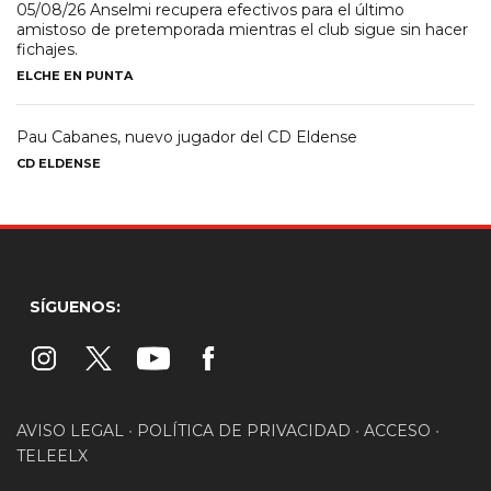
05/08/26 Anselmi recupera efectivos para el último
amistoso de pretemporada mientras el club sigue sin hacer
fichajes.
ELCHE EN PUNTA
Pau Cabanes, nuevo jugador del CD Eldense
CD ELDENSE
SÍGUENOS:
AVISO LEGAL
•
POLÍTICA DE PRIVACIDAD
•
ACCESO
•
TELEELX