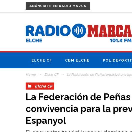
ANÚNCIATE
EN RADIO MARCA
ELCHE CF
CBM ELCHE
POLIDEPORTI
Home
>
Elche CF
>
La Federación de Peñas organiza una jorn
Elche CF
La Federación de Peñas 
convivencia para la prev
Espanyol