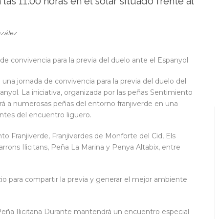
as 11:00 horas en el solar situado frente al
zález
na jornada de convivencia para la previa del duelo del
yol. La iniciativa, organizada por las peñas Sentimiento
nirá a numerosas peñas del entorno franjiverde en una
tes del encuentro liguero.
o Franjiverde, Franjiverdes de Monforte del Cid, Els
rrons Ilicitans, Peña La Marina y Penya Altabix, entre
o para compartir la previa y generar el mejor ambiente
Peña Ilicitana Durante mantendrá un encuentro especial