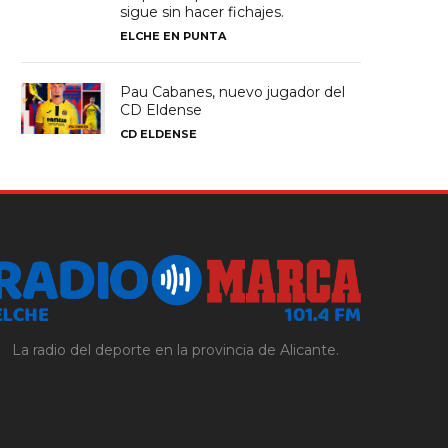
sigue sin hacer fichajes.
ELCHE EN PUNTA
Pau Cabanes, nuevo jugador del
CD Eldense
CD ELDENSE
La radio del deporte en la provincia de Alicante.