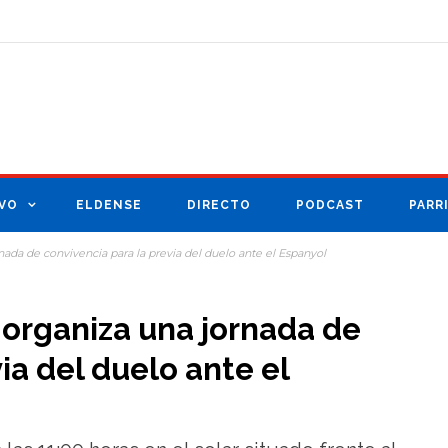
VO
ELDENSE
DIRECTO
PODCAST
PARR
ada de convivencia para la previa del duelo ante el Espanyol
organiza una jornada de
ia del duelo ante el