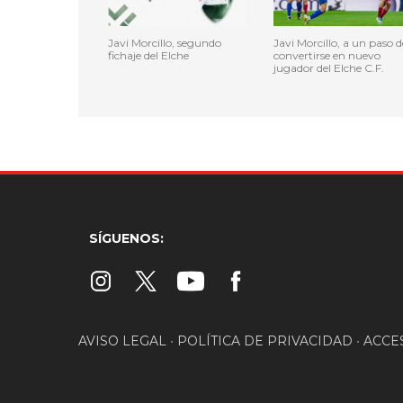
Javi Morcillo, segundo
Javi Morcillo, a un paso d
fichaje del Elche
convertirse en nuevo
jugador del Elche C.F.
SÍGUENOS:
AVISO LEGAL
•
POLÍTICA DE PRIVACIDAD
•
ACCE