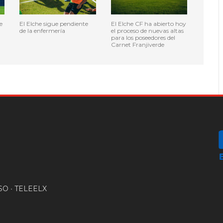
e
El Elche sigue pendiente
El Elche CF ha abierto hoy
de la enfermería
el proceso de nuevas altas
para los poseedores del
Carnet Franjiverde
SO
•
TELEELX