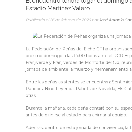
El encuentro tendrá lugar el domingo a l
Estadio Martínez Valero
Publicado el 26 de febrero de 2026 por
José Antonio Gon
La Federación de Peñas del Elche CF ha organizado u
próximo domingo a las 14:00 horas ante el RCD Espan
Franjiverde y Franjiverdes de Monforte del Cid, reu
jornada de ambiente, almuerzo y hermanamiento an
Entre las peñas asistentes se encuentran: Sentimient
Patidors, Nino Leyenda, Rabuts de Novelda, Els Gafa
otras.
Durante la mañana, cada peña contará con su espaci
antes de dirigirse al estadio para animar al equipo.
Además, dentro de esta jornada de convivencia, la 