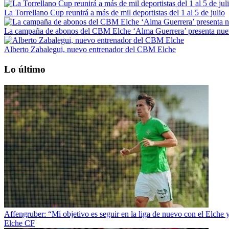
La Torrellano Cup reunirá a más de mil deportistas del 1 al 5 de julio
La campaña de abonos del CBM Elche ‘Alma Guerrera’ presenta nue
Alberto Zabalegui, nuevo entrenador del CBM Elche
Lo último
Affengruber: “Mi objetivo es seguir en la liga de nuevo con el Elche 
Elche CF