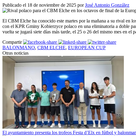
Publicado el 18 de noviembre de 2025 por
José Antonio González
El CBM Elche ha conocido este martes por la mañana a su rival en los 
con el KPR Gminy Kobierzyce polaco en una eliminatoria a doble part
vuelta se jugará siete días más tarde, el 25 o 26 del mismo mes en el
Compartir
BALONMANO
,
CBM ELCHE
,
EUROPEAN CUP
Otras noticias
El ayuntamiento presenta los trofeos Festa d’Elx en fútbol y balonma