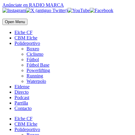
Anúnciate
en RADIO MARCA
Open Menu
Elche CF
CBM Elche
Polideportivo
Boxeo
Ciclismo
Fútbol
Fútbol Base
Powerlifting
Running
Waterpolo
Eldense
Directo
Podcast
Parrilla
Contacto
Elche CF
CBM Elche
Polideportivo
Boxeo