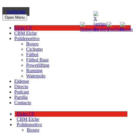
Anúnciate
Open Menu
Elche CF
CBM Elche
Polideportivo
Boxeo
Ciclismo
Fútbol
Fútbol Base
Powerlifting
Running
Waterpolo
Eldense
Directo
Podcast
Parrilla
Contacto
Elche CF
CBM Elche
Polideportivo
Boxeo