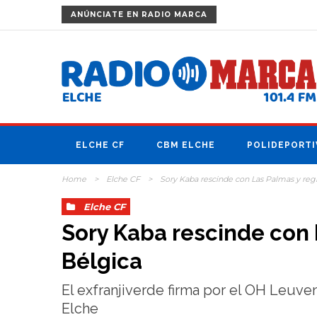
ANÚNCIATE
EN RADIO MARCA
ELCHE CF
CBM ELCHE
POLIDEPORTI
Home
>
Elche CF
>
Sory Kaba rescinde con Las Palmas y reg
Elche CF
Sory Kaba rescinde con 
Bélgica
El exfranjiverde firma por el OH Leuven
Elche