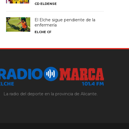
CD ELDENSE
El Elche sigue pendiente de la
enfermería
ELCHE CF
La radio del deporte en la provincia de Alicante.