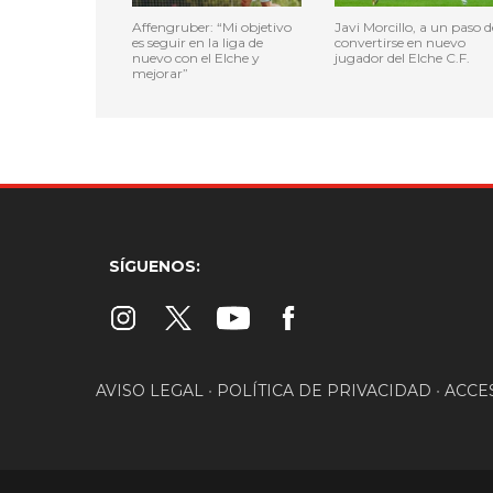
Affengruber: “Mi objetivo
Javi Morcillo, a un paso d
es seguir en la liga de
convertirse en nuevo
nuevo con el Elche y
jugador del Elche C.F.
mejorar”
SÍGUENOS:
AVISO LEGAL
•
POLÍTICA DE PRIVACIDAD
•
ACCE