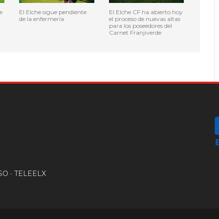
e
El Elche sigue pendiente
El Elche CF ha abierto hoy
de la enfermería
el proceso de nuevas altas
para los poseedores del
Carnet Franjiverde
SO
•
TELEELX