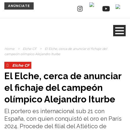
ANÚNCIATE
Home
>
Elche CF
>
El Elche, cerca de anunciar el fichaje del
campeón olímpico Alejandro Iturbe
Elche CF
El Elche, cerca de anunciar
el fichaje del campeón
olímpico Alejandro Iturbe
El portero es internacional sub 21 con
España, con quien conquistó el oro en París
2024. Procede del filial del Atlético de