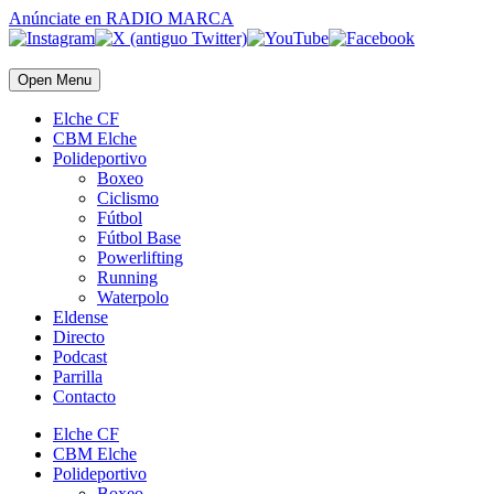
Anúnciate
en RADIO MARCA
Open Menu
Elche CF
CBM Elche
Polideportivo
Boxeo
Ciclismo
Fútbol
Fútbol Base
Powerlifting
Running
Waterpolo
Eldense
Directo
Podcast
Parrilla
Contacto
Elche CF
CBM Elche
Polideportivo
Boxeo