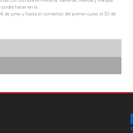
 zonas con sombra en Perleta, Valverde, Matola y Parque
e podrá hacer en la
 16 de junio y hasta el comienzo del primer curso el 30 de