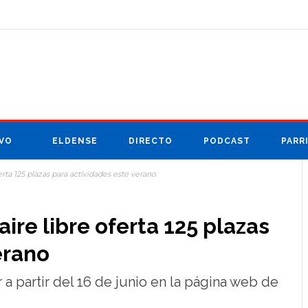
VO
ELDENSE
DIRECTO
PODCAST
PARR
rta 125 plazas para actividades este verano
ire libre oferta 125 plazas
erano
a partir del 16 de junio en la página web de