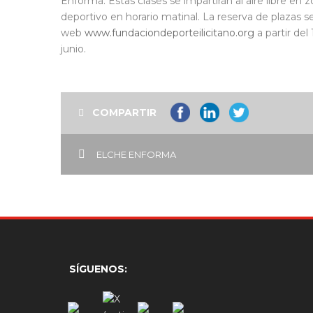
Enforma. Estas clases se impartirán al aire libre en
deportivo en horario matinal. La reserva de plazas s
web
www.fundaciondeporteilicitano.org
a partir del
junio.
COMPARTIR
ELCHE ENFORMA
SÍGUENOS: