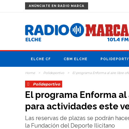
ANÚNCIATE
EN RADIO MARCA
ELCHE CF
CBM ELCHE
POLIDEPORTI
Home
>
Polideportivo
>
El programa Enforma al aire libre ofe
Polideportivo
El programa Enforma al a
para actividades este v
Las reservas de plazas se podrán hacer 
la Fundación del Deporte Ilicitano