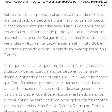
Josan celebra la importante victoria en Burgos (0-1). / Jesús Hernández-
Elche CF
Sobresaliente campeonato el que está firmando el Elche,
líder destacado de Segunda y gran favorito para conseguir
el ascenso a cuatro jornadas para el final. El equipo ilicitano
encadena nueve jornadas sin perder y viene de conseguir
una victoria crucial en Burgos (0-1). La conexión entre Josan
Ferrández y Nico Fernández-Mercau en el minuto 86 bien
vale tres puntos de oro en un partido muy complicado en El
Plantío.
Tenía que ser Josan el que una jornada más desatascara la
situación. Apenas cuatro minutos tardó en volver a ser
decisivo, entrando desde el banquillo. Era el ‘As en la manga’
que Eder Sarabia se guardó para el tramo final del duelo.
Una carta que se está acostumbrando a ser ganadora. En
los últimos diez encuentros en los que ha tenido minutos,
el crevillentino ha participado en ocho goles con tres tantos
y cinco asistencias. Marcó ante Oviedo, Racing de Ferrol y
Albacete y asistió en los partidos contra el Cartagena,