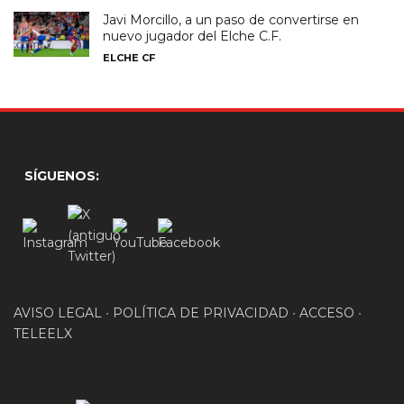
Javi Morcillo, a un paso de convertirse en
nuevo jugador del Elche C.F.
ELCHE CF
SÍGUENOS:
AVISO LEGAL
•
POLÍTICA DE PRIVACIDAD
•
ACCESO
•
TELEELX