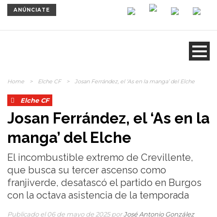
ANÚNCIATE
Home
>
Elche CF
>
Josan Ferrández, el ‘As en la manga’ del Elche
Elche CF
Josan Ferrández, el ‘As en la
manga’ del Elche
El incombustible extremo de Crevillente,
que busca su tercer ascenso como
franjiverde, desatascó el partido en Burgos
con la octava asistencia de la temporada
Publicado el 06 de mayo de 2025 por
José Antonio González