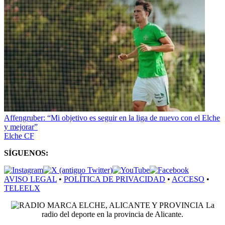
Affengruber: “Mi objetivo es seguir en la liga de nuevo con el Elche
y mejorar”
Elche CF
SÍGUENOS:
AVISO LEGAL
•
POLÍTICA DE PRIVACIDAD
•
ACCESO
•
TELEELX
La
radio del deporte en la provincia de Alicante.