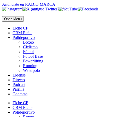
Anúnciate
en RADIO MARCA
Open Menu
Elche CF
CBM Elche
Polideportivo
Boxeo
Ciclismo
Fútbol
Fútbol Base
Powerlifting
Running
Waterpolo
Eldense
Directo
Podcast
Parrilla
Contacto
Elche CF
CBM Elche
Polideportivo
Boxeo