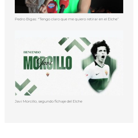
Pedro Bigas: “Tengo claro que me quiero retirar en el Elche”
Javi Morcillo, segundo fichaje del Elche