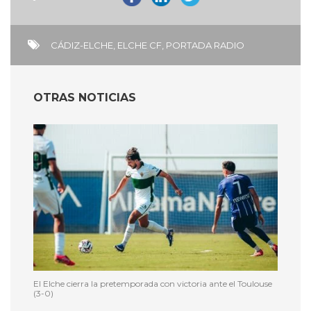
CÁDIZ-ELCHE
,
ELCHE CF
,
PORTADA RADIO
OTRAS NOTICIAS
El Elche cierra la pretemporada con victoria ante el Toulouse
(3-0)