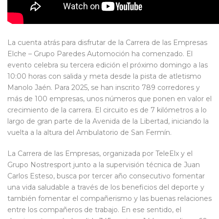
La cuenta atrás para disfrutar de la Carrera de las Empresas
Elche – Grupo Paredes Automoción ha comenzado. El
evento celebra su tercera edición el próximo domingo a las
10:00 horas con salida y meta desde la pista de atletismo
Manolo Jaén. Para 2025, se han inscrito 789 corredores y
más de 100 empresas, unos números que ponen en valor el
crecimiento de la carrera. El circuito es de 7 kilómetros a lo
largo de gran parte de la Avenida de la Libertad, iniciando la
vuelta a la altura del Ambulatorio de San Fermín.
La Carrera de las Empresas, organizada por TeleElx y el
Grupo Nostresport junto a la supervisión técnica de Juan
Carlos Esteso, busca por tercer año consecutivo fomentar
una vida saludable a través de los beneficios del deporte y
también fomentar el compañerismo y las buenas relaciones
entre los compañeros de trabajo. En ese sentido, el