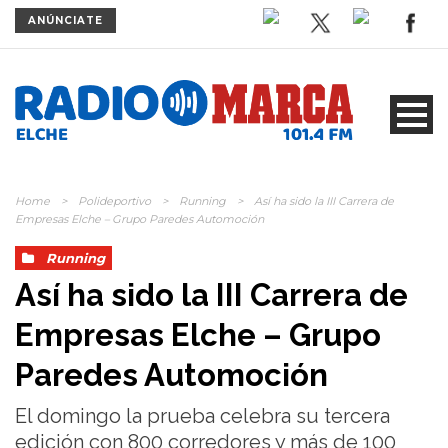
ANÚNCIATE
Home
>
Polideportivo
>
Running
>
Así ha sido la III Carrera de
Empresas Elche – Grupo Paredes Automoción
Running
Así ha sido la III Carrera de
Empresas Elche – Grupo
Paredes Automoción
El domingo la prueba celebra su tercera
edición con 800 corredores y más de 100