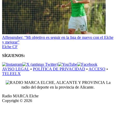
Affengruber: “Mi objetivo es seguir en la liga de nuevo con el Elche
y mejorar”
Elche CF
SÍGUENOS:
AVISO LEGAL
•
POLÍTICA DE PRIVACIDAD
•
ACCESO
•
TELEELX
La
radio del deporte en la provincia de Alicante.
Radio MARCA Elche
Copyright © 2026