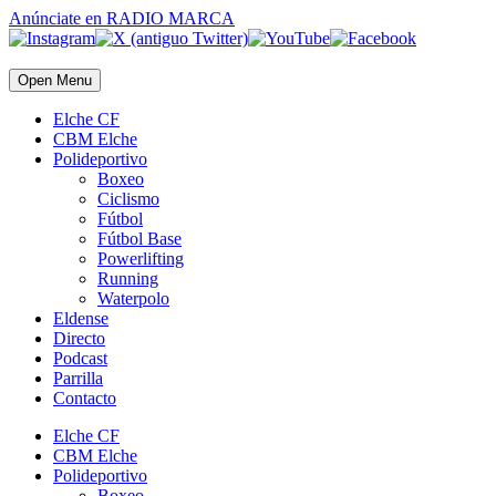
Anúnciate
en RADIO MARCA
Open Menu
Elche CF
CBM Elche
Polideportivo
Boxeo
Ciclismo
Fútbol
Fútbol Base
Powerlifting
Running
Waterpolo
Eldense
Directo
Podcast
Parrilla
Contacto
Elche CF
CBM Elche
Polideportivo
Boxeo