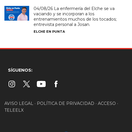
04/08/26 La enfermería del Elche se va
vaciando y se incorporan a los
entrenamientos muchos de los tocados;
entrevista personal a Josan.
ELCHE EN PUNTA
SÍGUENOS:
AVISO LEGAL
•
POLÍTICA DE PRIVACIDAD
•
ACCESO
•
TELEELX