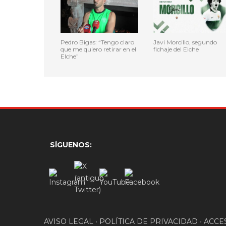
Pedro Bigas: “Tengo claro
Javi Morcillo, segundo
que me quiero retirar en el
fichaje del Elche
Elche”
SÍGUENOS:
AVISO LEGAL
•
POLÍTICA DE PRIVACIDAD
•
ACCE