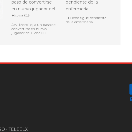
El Elche sigue pendiente
de la enfermería
Javi Morcillo, a un paso de
convertirse en nuevo
jugador del Elche C.F.
SO
•
TELEELX