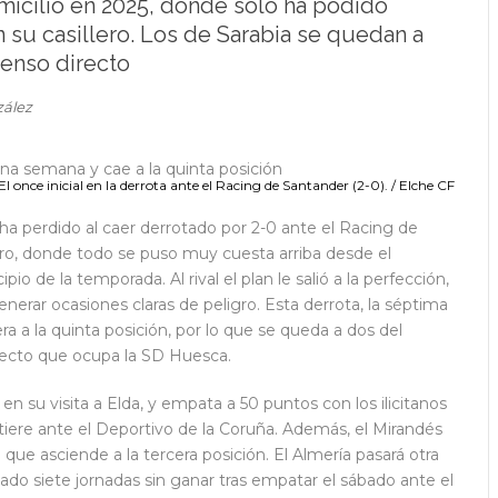
omicilio en 2025, donde sólo ha podido
 su casillero. Los de Sarabia se quedan a
censo directo
zález
El once inicial en la derrota ante el Racing de Santander (2-0). / Elche CF
 ha perdido al caer derrotado por 2-0 ante el Racing de
nero, donde todo se puso muy cuesta arriba desde el
pio de la temporada. Al rival el plan le salió a la perfección,
nerar ocasiones claras de peligro. Esta derrota, la séptima
a a la quinta posición, por lo que se queda a dos del
irecto que ocupa la SD Huesca.
en su visita a Elda, y empata a 50 puntos con los ilicitanos
rtiere ante el Deportivo de la Coruña. Además, el Mirandés
o que asciende a la tercera posición. El Almería pasará otra
o siete jornadas sin ganar tras empatar el sábado ante el