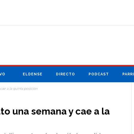
VO
ELDENSE
DIRECTO
PODCAST
PARR
cae a la quinta posición
rato una semana y cae a la