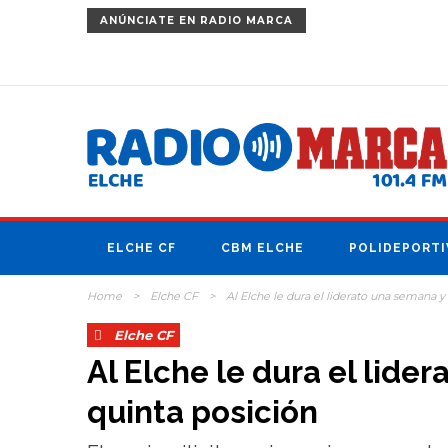
ANÚNCIATE
EN RADIO MARCA
ELCHE CF
CBM ELCHE
POLIDEPORTI
Home
>
Elche CF
>
Al Elche le dura el liderato una semana y 
Elche CF
Al Elche le dura el lide
quinta posición