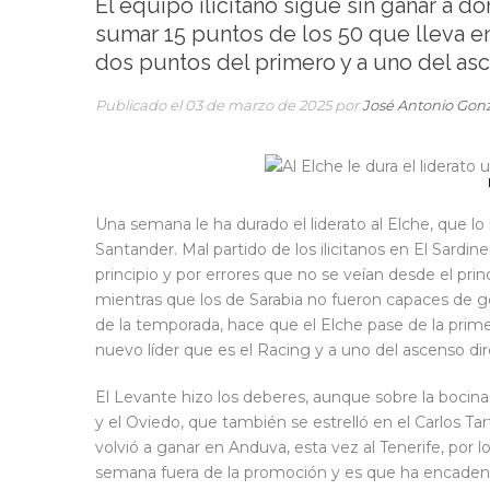
El equipo ilicitano sigue sin ganar a d
sumar 15 puntos de los 50 que lleva en
dos puntos del primero y a uno del as
Publicado el 03 de marzo de 2025 por
José Antonio Gon
Una semana le ha durado el liderato al Elche, que lo
Santander. Mal partido de los ilicitanos en El Sardi
principio y por errores que no se veían desde el princi
mientras que los de Sarabia no fueron capaces de ge
de la temporada, hace que el Elche pase de la primer
nuevo líder que es el Racing y a uno del ascenso d
El Levante hizo los deberes, aunque sobre la bocina 
y el Oviedo, que también se estrelló en el Carlos Ta
volvió a ganar en Anduva, esta vez al Tenerife, por l
semana fuera de la promoción y es que ha encadenad